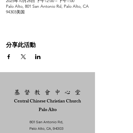
2025年10月26日 下午12:00 – 下午1:00
Palo Alto, 801 San Antonio Rd, Palo Alto, CA
94303美国
分享此活動
基 督 教 會 中 心 堂
Central Chinese Christian Church
Palo Alto
801 San Antonio Rd,
Palo Alto, CA, 94303