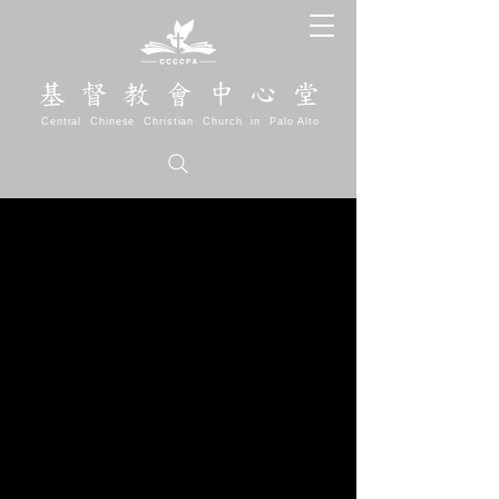
基 督 教 會 中 心 堂
Central Chinese Christian Church in Palo Alto