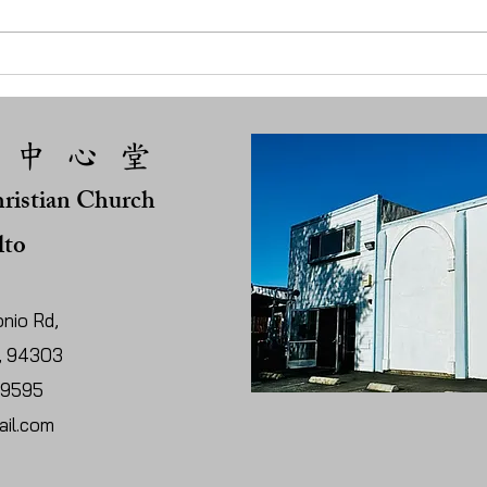
 中 心 堂
ristian Church
lto
nio Rd,
A, 94303
-9595
il.com