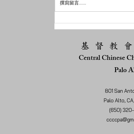
撰寫留言......
基 督 教 會
Central Chinese Ch
Palo A
801 San Anto
Palo Alto, C
(650) 320
ccccpa@gma