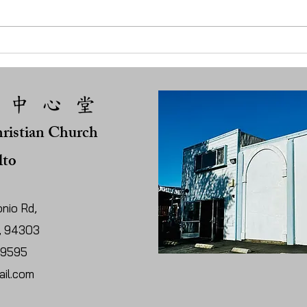
02 主耶穌在哪裡？
 中 心 堂
ristian Church
lto
nio Rd,
A, 94303
-9595
il.com