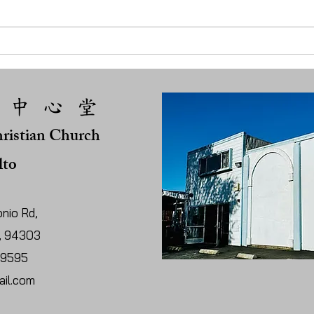
02 主耶穌在哪裡？
 中 心 堂
ristian Church
lto
nio Rd,
A, 94303
-9595
il.com