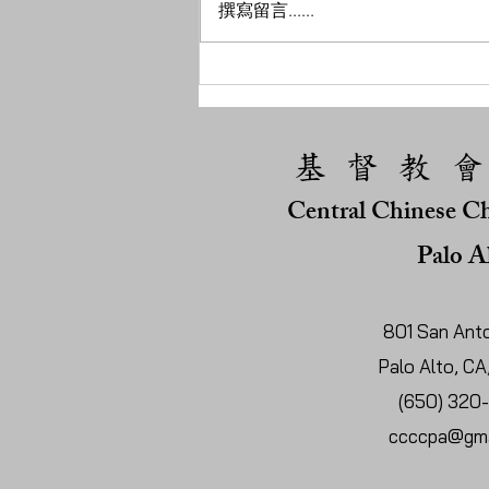
撰寫留言......
基 督 教 會
Central Chinese Ch
Palo A
801 San Anto
Palo Alto, C
(650) 320
ccccpa@gma