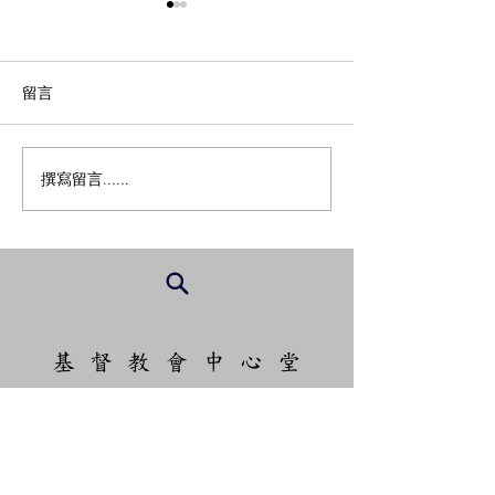
留言
03 最高境界
02 主耶穌在哪裡？
撰寫留言......
基 督 教 會 中 心 堂
Central Chinese Christian Church
Palo Alto
801 San Antonio Rd,